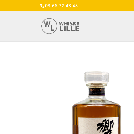
03 66 72 43 48
Accueil
/
Achat Spiritueux
/
Achat Whisky
/ Hibik