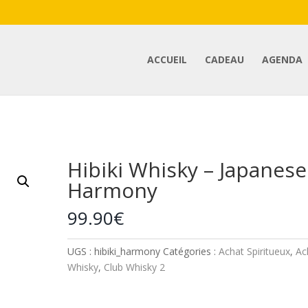
ACCUEIL
CADEAU
AGENDA
i Whisky – Japanese Harmony
Hibiki Whisky – Japanese
Harmony
99.90
€
UGS :
hibiki_harmony
Catégories :
Achat Spiritueux
,
Ac
Whisky
,
Club Whisky 2