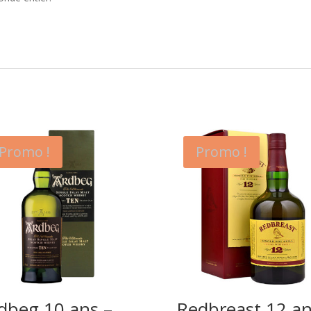
Promo !
Promo !
dbeg 10 ans –
Redbreast 12 a