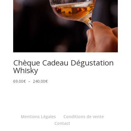
Chèque Cadeau Dégustation
Whisky
Plage
69.00
€
–
240.00
€
de
prix :
69.00€
à
240.00€
Mentions Légales
Conditions de vente
Contact