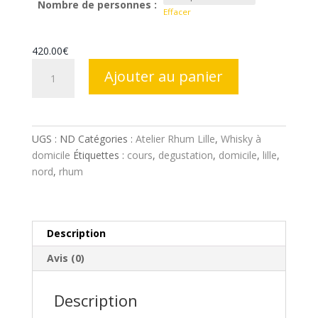
560.00€
Nombre de personnes :
Effacer
420.00
€
quantité
Ajouter au panier
de
Dégustation
Rhum
à
UGS :
ND
Catégories :
Atelier Rhum Lille
,
Whisky à
domicile
domicile
Étiquettes :
cours
,
degustation
,
domicile
,
lille
,
nord
,
rhum
Description
Avis (0)
Description