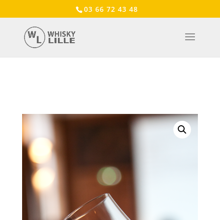
03 66 72 43 48
Accueil
/
Atelier Rhum Lille
/ Dégustation Rhum à
domicile