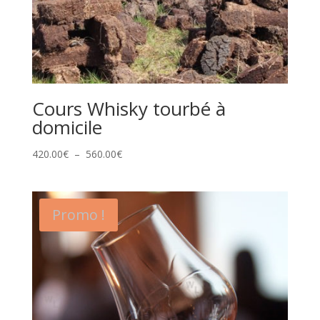
Cours Whisky tourbé à
domicile
Plage
420.00
€
–
560.00
€
de
prix :
420.00€
Promo !
à
560.00€