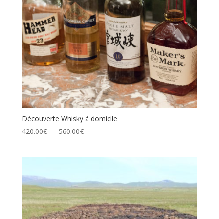
Découverte Whisky à domicile
Plage
420.00
€
–
560.00
€
de
prix :
420.00€
à
560.00€