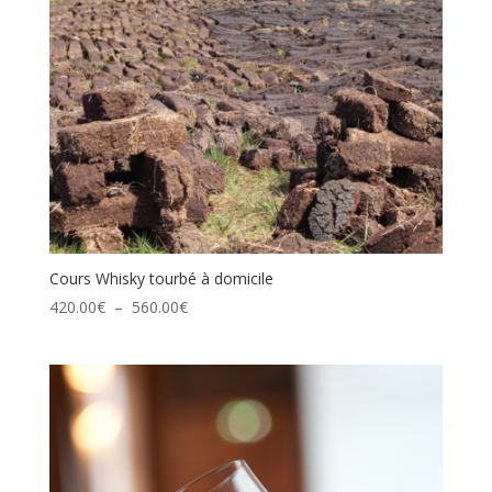
Cours Whisky tourbé à domicile
Plage
420.00
€
–
560.00
€
de
prix :
420.00€
à
560.00€