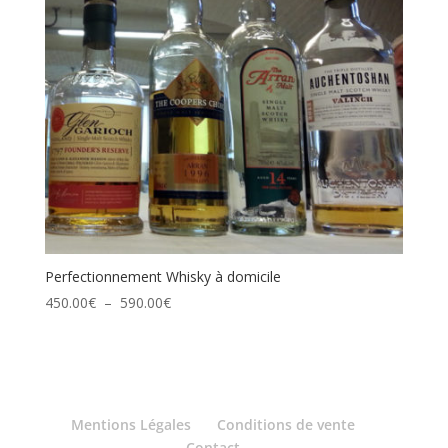
Perfectionnement Whisky à domicile
Plage
450.00
€
–
590.00
€
de
prix :
450.00€
à
590.00€
Mentions Légales
Conditions de vente
Contact