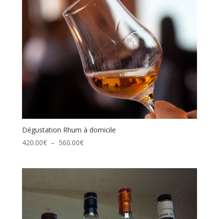
Dégustation Rhum à domicile
Plage
420.00
€
–
560.00
€
de
prix :
420.00€
à
560.00€