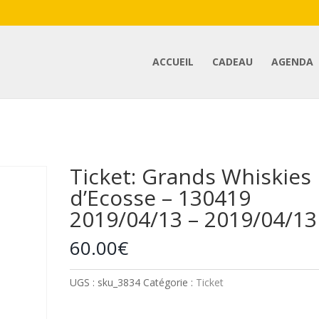
ACCUEIL
CADEAU
AGENDA
sse – 130419 2019/04/13 – 2019/04/13
Ticket: Grands Whiskies
d’Ecosse – 130419
2019/04/13 – 2019/04/13
60.00
€
UGS :
sku_3834
Catégorie :
Ticket