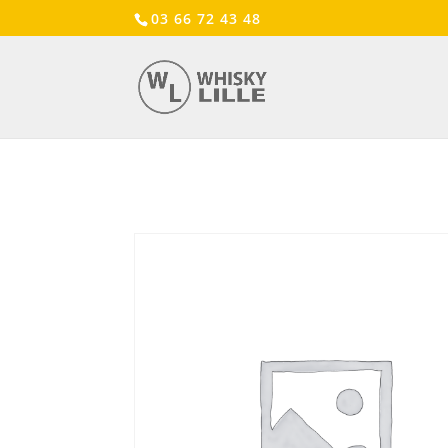
03 66 72 43 48
Accueil
/
Ticket
/ Ticket: Grands Whiskies d’Eco