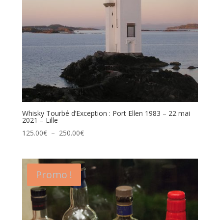
Whisky Tourbé d’Exception : Port Ellen 1983 – 22 mai
2021 – Lille
Plage
125.00
€
–
250.00
€
de
prix :
125.00€
Promo !
à
250.00€