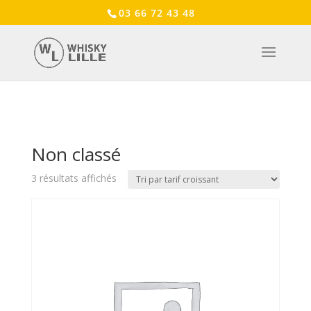
03 66 72 43 48
Accueil
/ Non classé
Non classé
Trié
3 résultats affichés
par
prix
croissant