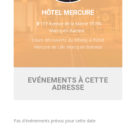
HÔTEL MERCURE
157 Avenue de la Marne 59700
Marcq-en-Barœul
Cours découverte du Whisky à l’hôtel
Mercure de Lille Marcq en Baroeul
EVÉNEMENTS À CETTE
ADRESSE
Pas d'événements prévus pour cette date