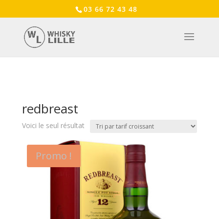
03 66 72 43 48
Accueil
/ Produits identifiés “redbreast”
redbreast
Voici le seul résultat
Promo !